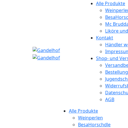
Alle Produkte
Weinperle
BesaHorsc
Mc Brudda
Liköre un
Kontakt
Händler w
Impressu
Shop- und Ver
Versandb
Bestellun
Jugendsch
Widerrufs
Datenschu
AGB
Alle Produkte
Weinperlen
BesaHorschdle