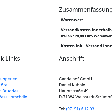
Zusammenfassun
Warenwert
Versandkosten innerhalb
frei ab 120,00 Euro Warenwer
Kosten inkl. Versand inn
k Links
Anschrift
einperlen
Gandelhof GmbH
köre
Daniel Kuhnle
c Bruddaal
Hauptstraße 49
BesaHorschdle
D-71384 Weinstadt-Strümpf
Tel:
(07151) 6 12 93