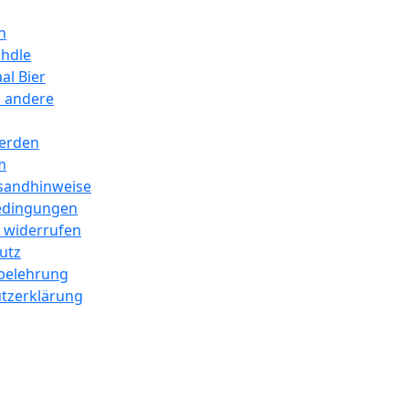
n
hdle
al Bier
d andere
erden
m
sandhinweise
edingungen
g widerrufen
utz
belehrung
tzerklärung