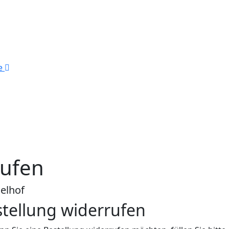
se
rufen
elhof
tellung widerrufen