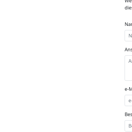
Wen
die
Na
Ans
e-M
Be