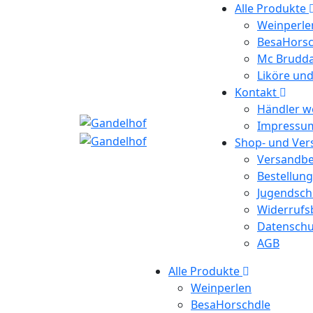
Alle Produkte
Weinperle
BesaHorsc
Mc Brudda
Liköre un
Kontakt
Händler w
Impressu
Shop- und Ve
Versandb
Bestellun
Jugendsch
Widerrufs
Datenschu
AGB
Alle Produkte
Weinperlen
BesaHorschdle