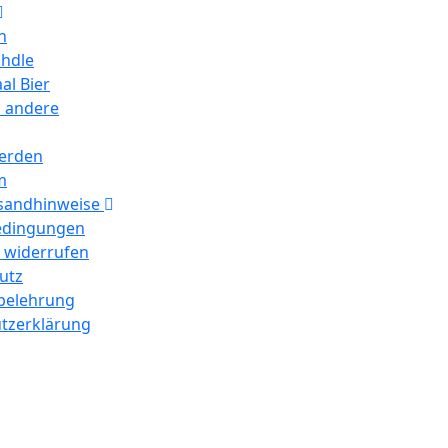
n
hdle
al Bier
d andere
erden
m
rsandhinweise
edingungen
g widerrufen
utz
belehrung
tzerklärung