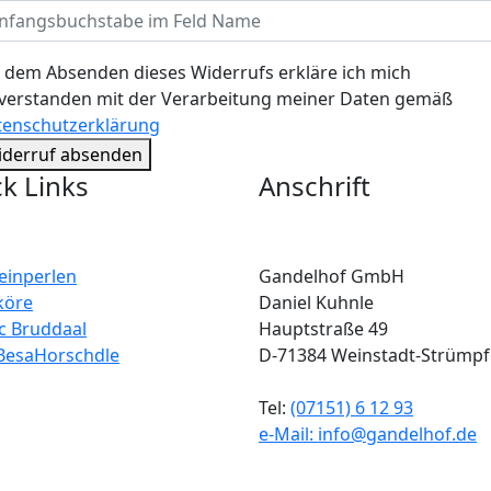
 dem Absenden dieses Widerrufs erkläre ich mich
verstanden mit der Verarbeitung meiner Daten gemäß
tenschutzerklärung
iderruf absenden
k Links
Anschrift
einperlen
Gandelhof GmbH
köre
Daniel Kuhnle
c Bruddaal
Hauptstraße 49
BesaHorschdle
D-71384 Weinstadt-Strümpf
Tel:
(07151) 6 12 93
e-Mail:
info@gandelhof.de