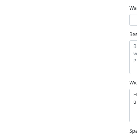
Wa
Bes
Wi
Sp